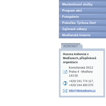
Meziknihovní služby
Program akcí
Fotogalerie
Pobočka: Tyršova čtvrť
Zajímavé odkazy
Modřanská historie
KONTAKT
Husova knihovna v
Modřanech, příspěvková
organizace
Komořanská 35/12
Praha 4 - Modřany
143 00
+420/ 241 774 117,
+420/ 244 400 070
info@hkm
odrany.c
z