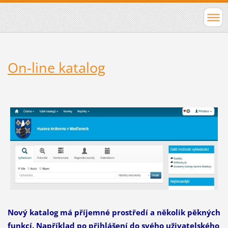
On-line katalog
Nový katalog má příjemné prostředí a několik pěkných
funkcí. Například po přihlášení do svého uživatelského