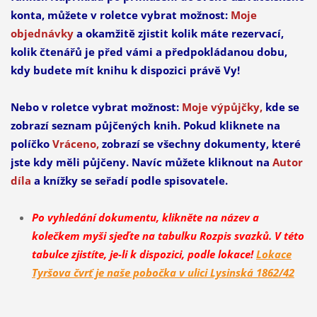
konta, můžete v roletce vybrat možnost:
Moje
objednávky
a okamžitě zjistit kolik máte rezervací,
kolik čtenářů je před vámi a předpokládanou dobu,
kdy budete mít knihu k dispozici právě Vy!
Nebo v roletce vybrat možnost:
Moje výpůjčky,
kde se
zobrazí seznam půjčených knih. Pokud kliknete na
políčko
Vráceno,
zobrazí se všechny dokumenty, které
jste kdy měli půjčeny. Navíc můžete kliknout na
Autor
díla
a knížky se seřadí podle spisovatele.
Po vyhledání dokumentu, klikněte na název a
kolečkem myši sjeďte na tabulku Rozpis svazků. V této
tabulce zjistíte, je-li k dispozici, podle lokace!
Lokace
Tyršova čvrť je naše pobočka v ulici Lysinská 1862/42