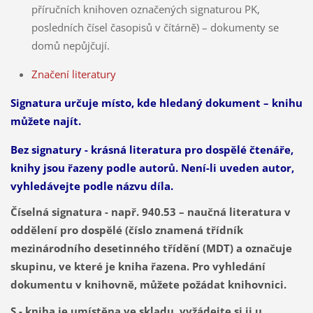
příručních knihoven označených signaturou PK,
posledních čísel časopisů v čítárně) – dokumenty se
domů nepůjčují.
Značení literatury
Signatura určuje místo, kde hledaný dokument – knihu
můžete najít.
Bez signatury - krásná literatura pro dospělé čtenáře,
knihy jsou řazeny podle autorů. Není-li uveden autor,
vyhledávejte podle názvu díla.
Číselná signatura - např. 940.53 – naučná literatura v
oddělení pro dospělé (číslo znamená třídník
mezinárodního desetinného třídění (MDT) a označuje
skupinu, ve které je kniha řazena. Pro vyhledání
dokumentu v knihovně, můžete požádat knihovnici.
S - kniha je umístěna ve skladu, vyžádejte si ji u