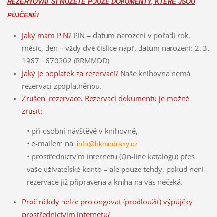
REZERVOVAT SI MŮŽETE POUZE DOKUMENTY, KTERÉ JSOU
PŮJČENÉ!
Jaký mám PIN?
PIN = datum narození v pořadí rok,
měsíc, den – vždy dvě číslice např. datum narození: 2. 3.
1967 - 670302 (RRMMDD)
Jaký je poplatek za rezervaci?
Naše knihovna nemá
rezervaci zpoplatněnou.
Zrušení rezervace.
Rezervaci dokumentu je možné
zrušit:
• při osobní návštěvě v knihovně,
• e-mailem na
info@hkmodrany.cz
• prostřednictvím internetu (On-line katalogu) přes
vaše uživatelské konto – ale pouze tehdy, pokud není
rezervace již připravena a kniha na vás nečeká.
Proč někdy nelze prolongovat (prodloužit) výpůjčky
prostřednictvím internetu?