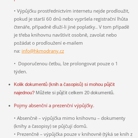
• Výpůjčku prostřednictvím internetu nejde prodloužit,
pokud je starší 60 dnů nebo vypršela registrační lhůta
čtenáře, případně dluží-li jiné poplatky.. V tom případě
je třeba knihovnu navštívit osobně, zavolat nebo
požádat o prodloužení e-mailem
na:
info@hkmodrany.cz
• Doporučenou četbu, lze prolongovat pouze o 1
týden.
Kolik dokumentů (knih a časopisů) si mohou půjčit
najednou?
Můžete si půjčit celkem 20 dokumentů.
Pojmy absenční a prezenční výpůjčky.
• Absenčně – výpůjčka mimo knihovnu – dokumenty
(knihy a časopisy) se půjčují domů.
• Prezenčně – výpůjčka pouze v knihovně (týká se knih z