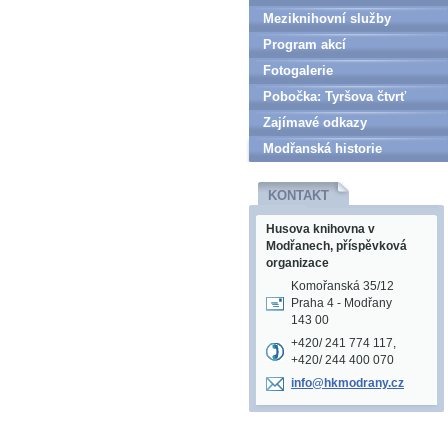
Meziknihovní služby
Program akcí
Fotogalerie
Pobočka: Tyršova čtvrť
Zajímavé odkazy
Modřanská historie
KONTAKT
Husova knihovna v
Modřanech, příspěvková
organizace
Komořanská 35/12
Praha 4 - Modřany
143 00
+420/ 241 774 117,
+420/ 244 400 070
info@hkm
odrany.c
z