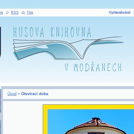
ek
RSS
Tisk
Vyhledávání:
Úvod
>
Otevírací doba