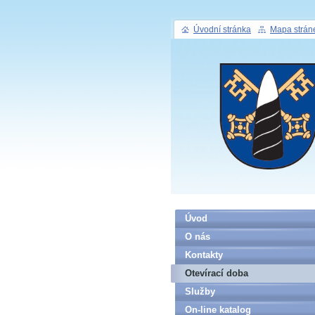
Úvodní stránka
Mapa strán
Úvod
O nás
Kontakty
Otevírací doba
Služby
On-line katalog