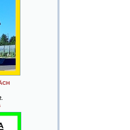
ÁCH
2.
6