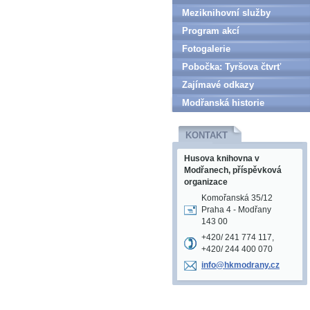
Meziknihovní služby
Program akcí
Fotogalerie
Pobočka: Tyršova čtvrť
Zajímavé odkazy
Modřanská historie
KONTAKT
Husova knihovna v
Modřanech, příspěvková
organizace
Komořanská 35/12
Praha 4 - Modřany
143 00
+420/ 241 774 117,
+420/ 244 400 070
info@hkm
odrany.c
z