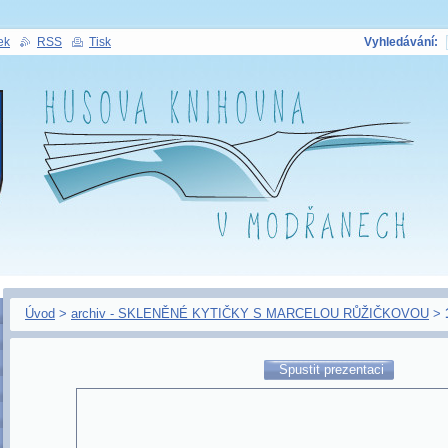
ek
RSS
Tisk
Vyhledávání:
Úvod
>
archiv - SKLENĚNÉ KYTIČKY S MARCELOU RŮŽIČKOVOU
>
Spustit prezentaci