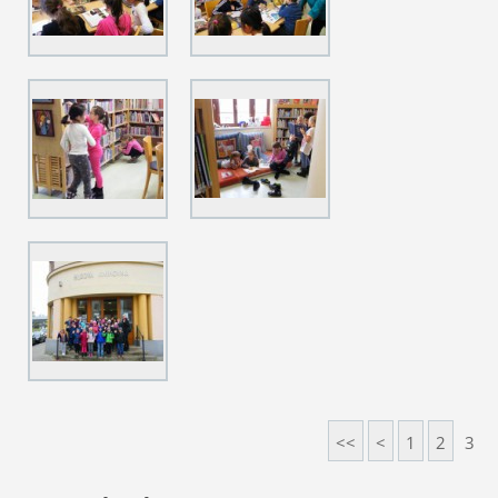
<<
<
1
2
3